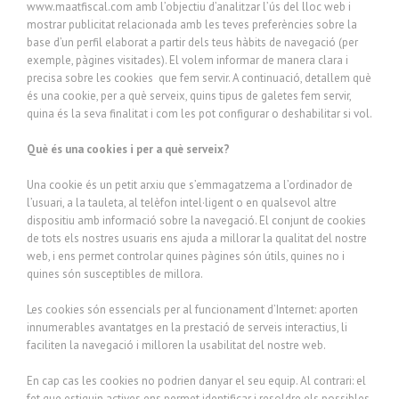
www.maatfiscal.com amb l’objectiu d’analitzar l’ús del lloc web i
mostrar publicitat relacionada amb les teves preferències sobre la
base d’un perfil elaborat a partir dels teus hàbits de navegació (per
exemple, pàgines visitades). El volem informar de manera clara i
precisa sobre les cookies que fem servir. A continuació, detallem què
és una cookie, per a què serveix, quins tipus de galetes fem servir,
quina és la seva finalitat i com les pot configurar o deshabilitar si vol.
Què és una cookies i per a què serveix?
Una cookie és un petit arxiu que s’emmagatzema a l’ordinador de
l’usuari, a la tauleta, al telèfon intel·ligent o en qualsevol altre
dispositiu amb informació sobre la navegació. El conjunt de cookies
de tots els nostres usuaris ens ajuda a millorar la qualitat del nostre
web, i ens permet controlar quines pàgines són útils, quines no i
quines són susceptibles de millora.
Les cookies són essencials per al funcionament d’Internet: aporten
innumerables avantatges en la prestació de serveis interactius, li
faciliten la navegació i milloren la usabilitat del nostre web.
En cap cas les cookies no podrien danyar el seu equip. Al contrari: el
fet que estiguin actives ens permet identificar i resoldre els possibles