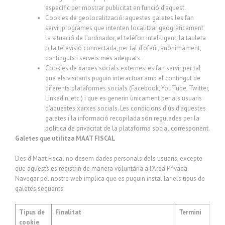
específic per mostrar publicitat en funció d’aquest.
Cookies de geolocalització: aquestes galetes les fan
servir programes que intenten localitzar geogràficament
la situació de l’ordinador, el telèfon intel·ligent, la tauleta
o la televisió connectada, per tal d’oferir, anònimament,
continguts i serveis més adequats.
Cookies de xarxes socials externes: es fan servir per tal
que els visitants puguin interactuar amb el contingut de
diferents plataformes socials (Facebook, YouTube, Twitter,
Linkedin, etc.) i que es generin únicament per als usuaris
d’aquestes xarxes socials. Les condicions d’ús d’aquestes
galetes i la informació recopilada són regulades per la
política de privacitat de la plataforma social corresponent.
Galetes que utilitza MAAT FISCAL
Des d’Maat Fiscal no desem dades personals dels usuaris, excepte
que aquests es registrin de manera voluntària a l’Àrea Privada.
Navegar pel nostre web implica que es puguin instal·lar els tipus de
galetes següents:
Tipus de
Finalitat
Termini
cookie