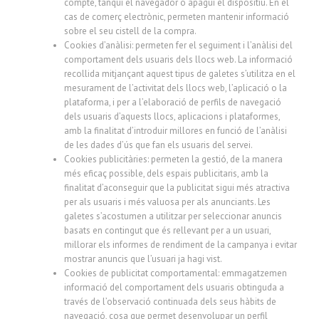
compte, tanqui el navegador o apagui el dispositiu. En el
cas de comerç electrònic, permeten mantenir informació
sobre el seu cistell de la compra.
Cookies d’anàlisi: permeten fer el seguiment i l’anàlisi del
comportament dels usuaris dels llocs web. La informació
recollida mitjançant aquest tipus de galetes s’utilitza en el
mesurament de l’activitat dels llocs web, l’aplicació o la
plataforma, i per a l’elaboració de perfils de navegació
dels usuaris d’aquests llocs, aplicacions i plataformes,
amb la finalitat d’introduir millores en funció de l’anàlisi
de les dades d’ús que fan els usuaris del servei.
Cookies publicitàries: permeten la gestió, de la manera
més eficaç possible, dels espais publicitaris, amb la
finalitat d’aconseguir que la publicitat sigui més atractiva
per als usuaris i més valuosa per als anunciants. Les
galetes s’acostumen a utilitzar per seleccionar anuncis
basats en contingut que és rellevant per a un usuari,
millorar els informes de rendiment de la campanya i evitar
mostrar anuncis que l’usuari ja hagi vist.
Cookies de publicitat comportamental: emmagatzemen
informació del comportament dels usuaris obtinguda a
través de l’observació continuada dels seus hàbits de
navegació, cosa que permet desenvolupar un perfil