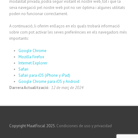
modalitat privada, podrà seguir visitant el nostre web, tot i que la
seva navegació pel nostre web pot no ser òptima i algunes utilitats
poden no funcionar correctament.
A continuació, li oferim enllaços en els quals trobarà informació
sobre com pot activar les seves preferències en els navegadors més
importants:
Google Chrome
Mozilla Firefox
Internet Explorer
Safari
Safari para iOS (iPhone y iPad)
Google Chrome para iOS y Android
Darrera Actualització:
12 de març de 2024
Copyright MaatFiscal 2025.
Condiciones de uso y privacidad