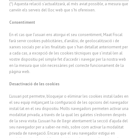
(*) Aquesta relació s’actualitzarà, al més aviat possible, a mesura que
canviïn els serveis del lloc web que s’hi ofereixen.
Consentiment
En el cas que l’usuari ens atorgui el seu consentiment, Maat Fiscal
farà servir cookies publicitàries, d’anàlisi, de geolocalització i de
xarxes socials per a les finalitats que s’han detallat anteriorment per
a cada cas, a excepció de les cookies tècniques que s’instal·len al
vostre dispositiu pel simple fet d’accedir i navegar per la nostra web
en la mesura que són necessàries pel correcte funcionament de la
pàgina web.
Desactivació de les cookies
L’usuari pot permetre, bloquejar o eliminar les cookies instal·lades en
el seu equip mitjançant la configuració de les opcions del navegador
instal·lat en el seu dispositiu. Molts navegadors permeten activar una
modalitat privada, a través de la qual les galetes s’esborren després
de la seva visita. L’usuari ha de llegir atentament la secció d’ajuda del
seu navegador per a saber-ne més, sobre com activar la modalitat
privada de navegació. Encara que el seu navegador estigui en