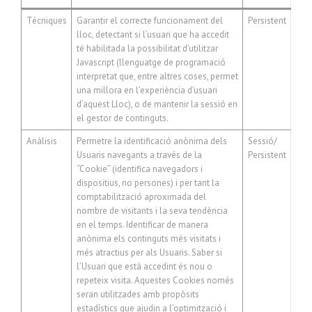
Técniques
Garantir el correcte funcionament del
Persistent
lloc, detectant si l’usuari que ha accedit
té habilitada la possibilitat d’utilitzar
Javascript (llenguatge de programació
interpretat que, entre altres coses, permet
una millora en l’experiència d’usuari
d’aquest Lloc), o de mantenir la sessió en
el gestor de continguts.
Anàlisis
Permetre la identificació anònima dels
Sessió/
Usuaris navegants a través de la
Persistent
“Cookie” (identifica navegadors i
dispositius, no persones) i per tant la
comptabilització aproximada del
nombre de visitants i la seva tendència
en el temps. Identificar de manera
anònima els continguts més visitats i
més atractius per als Usuaris. Saber si
l’Usuari que està accedint és nou o
repeteix visita. Aquestes Cookies només
seran utilitzades amb propòsits
estadístics que ajudin a l’optimització i