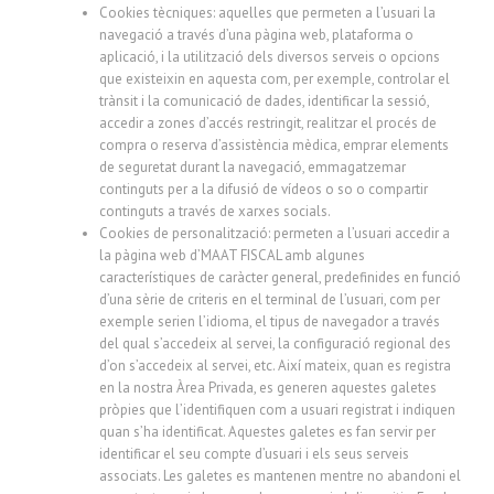
Cookies tècniques: aquelles que permeten a l’usuari la
navegació a través d’una pàgina web, plataforma o
aplicació, i la utilització dels diversos serveis o opcions
que existeixin en aquesta com, per exemple, controlar el
trànsit i la comunicació de dades, identificar la sessió,
accedir a zones d’accés restringit, realitzar el procés de
compra o reserva d’assistència mèdica, emprar elements
de seguretat durant la navegació, emmagatzemar
continguts per a la difusió de vídeos o so o compartir
continguts a través de xarxes socials.
Cookies de personalització: permeten a l’usuari accedir a
la pàgina web d’MAAT FISCAL amb algunes
característiques de caràcter general, predefinides en funció
d’una sèrie de criteris en el terminal de l’usuari, com per
exemple serien l’idioma, el tipus de navegador a través
del qual s’accedeix al servei, la configuració regional des
d’on s’accedeix al servei, etc. Així mateix, quan es registra
en la nostra Àrea Privada, es generen aquestes galetes
pròpies que l’identifiquen com a usuari registrat i indiquen
quan s’ha identificat. Aquestes galetes es fan servir per
identificar el seu compte d’usuari i els seus serveis
associats. Les galetes es mantenen mentre no abandoni el