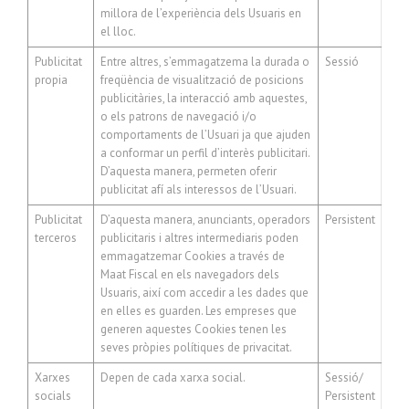
millora de l’experiència dels Usuaris en
el lloc.
Publicitat
Entre altres, s’emmagatzema la durada o
Sessió
propia
freqüència de visualització de posicions
publicitàries, la interacció amb aquestes,
o els patrons de navegació i/o
comportaments de l’Usuari ja que ajuden
a conformar un perfil d’interès publicitari.
D’aquesta manera, permeten oferir
publicitat afí als interessos de l’Usuari.
Publicitat
D’aquesta manera, anunciants, operadors
Persistent
terceros
publicitaris i altres intermediaris poden
emmagatzemar Cookies a través de
Maat Fiscal en els navegadors dels
Usuaris, així com accedir a les dades que
en elles es guarden. Les empreses que
generen aquestes Cookies tenen les
seves pròpies polítiques de privacitat.
Xarxes
Depen de cada xarxa social.
Sessió/
socials
Persistent