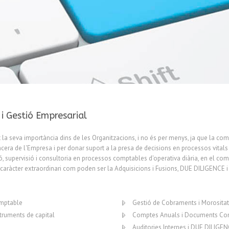
 i Gestió Empresarial
 la seva importància dins de les Organitzacions, i no és per menys, ja que
la comp
ncera de l'Empresa
i per donar suport a la presa de decisions en processos vitals
ó, supervisió i consultoria en processos comptables
d'operativa diària, en el co
 caràcter extraordinari com poden ser la Adquisicions i Fusions, DUE DILIGENCE i
omptable
Gestió de Cobraments i Morositat
struments de capital
Comptes Anuals i Documents Co
Auditories Internes i DUE DILIG