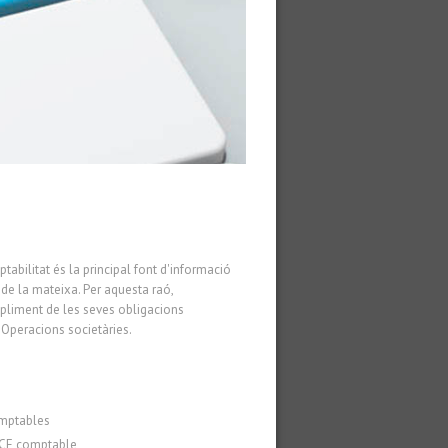
tabilitat és la principal font d'informació
 de la mateixa. Per aquesta raó,
mpliment de les seves obligacions
 Operacions societàries.
mptables
ENCE comptable