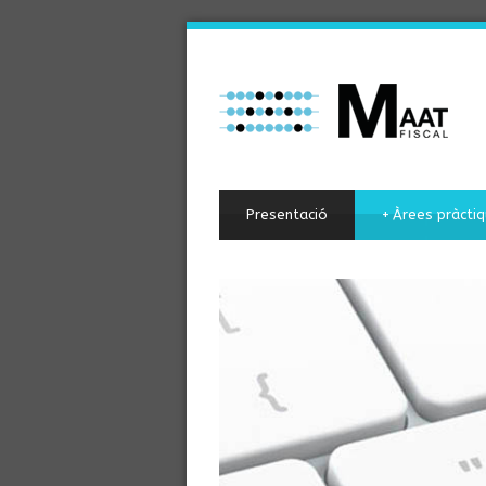
Presentació
+
Àrees pràctiq