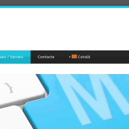
ues / Serveis
Contacte
+
Català