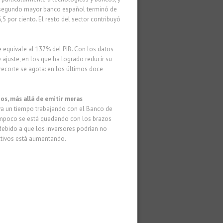
El segundo mayor banco español terminó de
 por ciento. El resto del sector contribuyó
e equivale al 137% del PIB. Con los datos
 ajuste, en los que ha logrado reducir su
ecorte se agota: en los últimos doce
os, más allá de emitir meras
eva un tiempo trabajando con el Banco de
 tampoco se está quedando con los brazos
ebido a que los inversores podrían no
activos está aumentando.