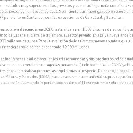
 resultados muy superiores a los previstos y que inició la jornada con alzas. 
 su sector con un descenso del 1,5 por ciento tras haber ganado en enero un 6,5
,7 por ciento en Santander, con las excepciones de Caixabank y Bankinter.
as volvió a descender en 2017,
hasta situarse en 1,598 billones de euros, lo qu
anco de España al cierre de diciembre, el sector privado enlaza ya nueve años de
0 millones de euros. Pero la evolución de los últimos meses apunta a que el r
 financieras solo se han descontado 19.500 millones.
sobre la necesidad de regular las criptomonedas y sus productos relacionad
 vivo que causa verdaderas tragedias personales”, indicó Albella. La CNMV ya ll
si es necesario realizar propuestas regulatorias al respecto. De hecho, Europa
 de Valores y Mercados (ESMA) hace unas semanas manifestó su preocupación d
os que están asumiendo “y perder todo su dinero”. El escepticismo sobre estos 