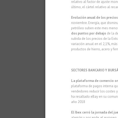
relativo al factor de ajuste mo
último, el cártel relativo al r
Evolución anual de los precio
noviembre. Energía, que disminu
petróleo suben este mes menos
dos puntos por debajo
de la d
subida de los precios de la Extr
variación anual en el 2,1%, más
productos de hierro, acero y f
SECTORES BANCARIO Y BURS
La plataforma de comercio on
plataforma de pagos interna que
vendedores reducir los costes 
ha resaltado eBay en su comuni
año 2018
El Ibex cerró la jornada del j
alemán y, por ende, el europeo