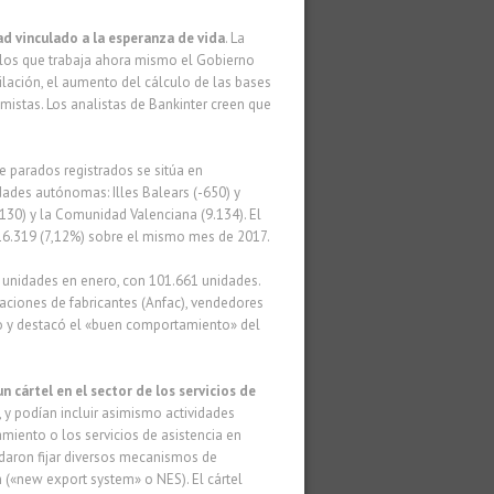
ad vinculado a la esperanza de vida
. La
n los que trabaja ahora mismo el Gobierno
ilación, el aumento del cálculo de las bases
istas. Los analistas de Bankinter creen que
de parados registrados se sitúa en
dades autónomas: Illes Balears (-650) y
.130) y la Comunidad Valenciana (9.134). El
116.319 (7,12%) sobre el mismo mes de 2017.
0 unidades en enero, con 101.661 unidades.
ciones de fabricantes (Anfac), vendedores
o y destacó el «buen comportamiento» del
 cártel en el sector de los servicios de
s, y podían incluir asimismo actividades
iento o los servicios de asistencia en
daron fijar diversos mecanismos de
ón («new export system» o NES). El cártel