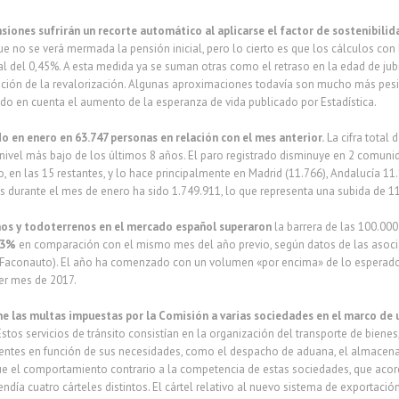
nsiones sufrirán un recorte automático al aplicarse el factor de sostenibilid
ue no se verá mermada la pensión inicial, pero lo cierto es que los cálculos co
l del 0,45%. A esta medida ya se suman otras como el retraso en la edad de jub
ación de la revalorización. Algunas aproximaciones todavía son mucho más pesim
ndo en cuenta el aumento de la esperanza de vida publicado por Estadística.
o en enero en 63.747 personas en relación con el mes anterior.
La cifra total 
nivel más bajo de los últimos 8 años. El paro registrado disminuye en 2 comuni
o, en las 15 restantes, y lo hace principalmente en Madrid (11.766), Andalucía 11
s durante el mes de enero ha sido 1.749.911, lo que representa una subida de 
mos y todoterrenos en el mercado español superaron
la barrera de las 100.00
,3%
en comparación con el mismo mes del año previo, según datos de las asocia
(Faconauto). El año ha comenzado con un volumen «por encima» de lo esperad
mer mes de 2017.
ne las multas impuestas por la Comisión a varias sociedades en el marco de un
 Estos servicios de tránsito consistían en la organización del transporte de biene
ientes en función de sus necesidades, como el despacho de aduana, el almacenam
que el comportamiento contrario a la competencia de estas sociedades, que acor
endía cuatro cárteles distintos. El cártel relativo al nuevo sistema de exportaci