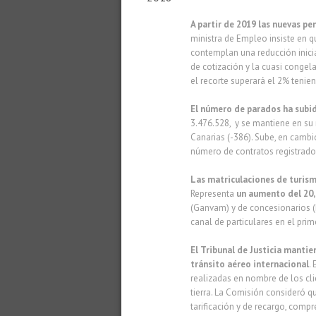
A partir de 2019 las nuevas pe
ministra de Empleo insiste en q
contemplan una reducción inicia
de cotización y la cuasi congel
el recorte superará el 2% tenie
El número de parados ha subid
3.476.528, y se mantiene en su 
Canarias (-386). Sube, en cambi
número de contratos registrado
Las matriculaciones de turis
Representa
un aumento del 20
(Ganvam) y de concesionarios 
canal de particulares en el pri
El Tribunal de Justicia mantie
tránsito aéreo internacional
.
realizadas en nombre de los cl
tierra. La Comisión consideró 
tarificación y de recargo, compr