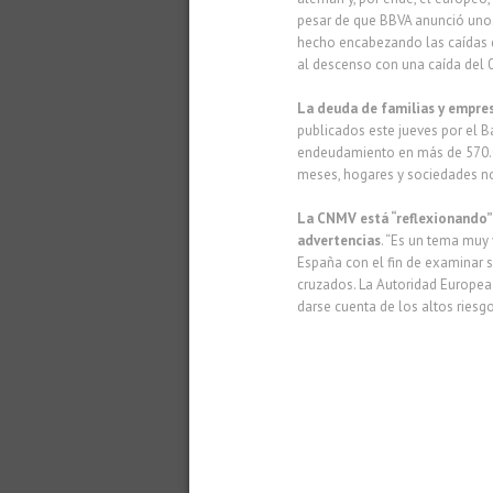
pesar de que BBVA anunció unos
hecho encabezando las caídas de
al descenso con una caída del 0
La deuda de familias y empres
publicados este jueves por el B
endeudamiento en más de 570.00
meses, hogares y sociedades no
La CNMV está “reflexionando” 
advertencias
. “Es un tema muy
España con el fin de examinar 
cruzados. La Autoridad Europea
darse cuenta de los altos riesg