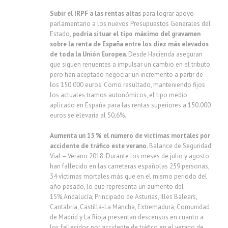
Subir el IRPF a las rentas altas
para lograr apoyo
parlamentario a los nuevos Presupuestos Generales del
Estado,
podría situar el tipo máximo del gravamen
sobre la renta de España entre los diez más elevados
de toda la Unión Europea
. Desde Hacienda aseguran
que siguen renuentes a impulsar un cambio en el tributo
pero han aceptado negociar un incremento a partir de
los 150.000 euros. Como resultado, manteniendo fijos
los actuales tramos autonómicos, el tipo medio
aplicado en España para las rentas superiores a 150.000
euros se elevaría al 50,6%.
Aumenta un 15 % el número de víctimas mortales por
accidente de tráfico este verano
. Balance de Seguridad
Vial – Verano 2018. Durante los meses de julio y agosto
han fallecido en las carreteras españolas 259 personas,
34 víctimas mortales más que en el mismo periodo del
año pasado, lo que representa un aumento del
15%.Andalucía, Principado de Asturias, Illes Balears,
Cantabria, Castilla-La Mancha, Extremadura, Comunidad
de Madrid y La Rioja presentan descensos en cuanto a
los fallecidos por accidente de tráfico en el verano de