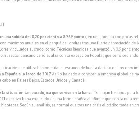
TI
on una subida del 0,20 por ciento a 8.769 puntos
, en una jornada con pocas r
 con máximos anuales en el parqué de Londres tras una fuerte depreciación de la 
valores vinculados al crudo, como Técnicas Reunidas que avanzó un 0,9 por ciento
o. El sector bancario cerró al alza con la excepción Popular, que cerró cediendo 
a aplicación que utiliza la biometría -el escaneo de huella dactilar o el reconoc
á a España a lo largo de 2017.
Así lo ha dado a conocer la empresa global de me
 a cabo en Países Bajos, Estados Unidos y Canadá.
la situación tan paradójica que se vive en la banc
a: “Se bajan los tipos para f
El directivo lo ha explicado de una forma gráfica al afirmar que con la nula r
hipotecas. Según su análisis, es normal que tras una crisis el crédito tarde en cr