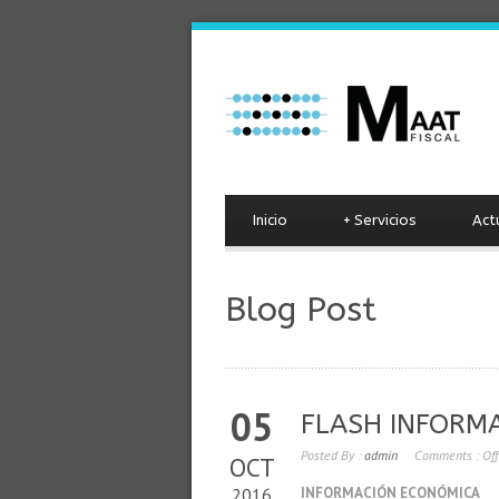
Inicio
+
Servicios
Act
Blog Post
05
FLASH INFORM
Posted By :
admin
Comments :
Off
OCT
2016
INFORMACIÓN ECONÓMICA