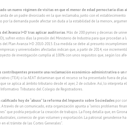
ado un nuevo régimen de visitas
en que el menor de edad pernoctaría días al
anda de un padre divorciado en la que reclamaba, junto con el establecimiento 
to por la demanda puede afectar sin duda a la estabilidad de la menor», argume
 del ‘Avanza I+D’ tras aplicar auditorías
. Más de 200 pymes y decenas de unive
+D), sufren estos días la presión del Ministerio de Industria para que procedan 
s del Plan Avanza I+D 2010-2015. Esa medida se debe al presunto incumplimiento
empresas y universidades afectadas indican que, a partir de 2014, «se incrementó
oyecto de investigación cumplía al 100% con unos requisitos que, según los afe
os contribuyentes presente una reclamación económico-administrativa o un r
ativo (TEA) o la AEAT dictaminan que el recurso se ha presentado fuera de plazo, 
que se aplica al ámbito tributario desde el ayer, 2 de octubre. Así, lo interpreta 
 Informativo Tributario del Colegio de Registradores.
 calificado hoy de “abuso” la reforma del Impuesto sobre Sociedades
por con
 A través de un comunicado, esta organización apunta a “serios problemas finan
nes” que podría perjudicar la creación de trabajos. La Foeg detalla que, en Giron
ndustriales, comercio de gran volumen y exportación. La patronal gerundense ha
en el trámite de las Cortes Generales”.