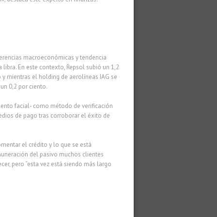
eferencias macroeconómicas y tendencia
libra. En este contexto, Repsol subió un 1,2
 y mientras el holding de aerolíneas IAG se
un 0,2 por ciento.
imiento facial- como método de verificación
dios de pago tras corroborar el éxito de
omentar el crédito y lo que se está
emuneración del pasivo muchos clientes
ecer, pero “esta vez está siendo más largo