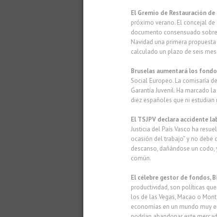
El Gremio de Restauración de
próximo verano. El concejal de
documento consensuado sobre l
Navidad una primera propuesta 
calculado un plazo de seis mes
Bruselas aumentará los fondos
Social Europeo. La comisaría d
Garantía Juvenil. Ha marcado la
diez españoles que ni estudian n
El TSJPV declara accidente la
Justicia del País Vasco ha resu
ocasión del trabajo” y no debe 
descanso, dañándose un codo, y
común.
El célebre gestor de fondos, B
productividad, son políticas q
los de las Vegas, Macao o Monte
economías en un mundo muy end
podrían abandonar este mercado