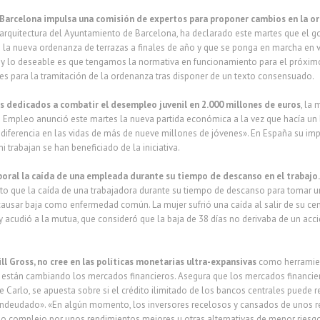
 Barcelona
impulsa una comisión de expertos para proponer cambios en la o
 arquitectura del Ayuntamiento de Barcelona, ha declarado este martes que el g
a nueva ordenanza de terrazas a finales de año y que se ponga en marcha en v
y lo deseable es que tengamos la normativa en funcionamiento para el próximo
es para la tramitación de la ordenanza tras disponer de un texto consensuado.
 dedicados a combatir el desempleo juvenil en 2.000 millones de euros
, la
e Empleo anunció este martes la nueva partida económica a la vez que hacía un
 diferencia en las vidas de más de nueve millones de jóvenes». En España su im
i trabajan se han beneficiado de la iniciativa.
boral la caída de una empleada durante su tiempo de descanso en el trabajo
elto que la caída de una trabajadora durante su tiempo de descanso para tomar u
causar baja como enfermedad común. La mujer sufrió una caída al salir de su ce
 acudió a la mutua, que consideró que la baja de 38 días no derivaba de un acc
ill Gross, no cree en las políticas monetarias ultra-expansivas
como herramient
ue están cambiando los mercados financieros. Asegura que los mercados financi
 Carlo, se apuesta sobre si el crédito ilimitado de los bancos centrales puede r
eudado». «En algún momento, los inversores recelosos y cansados de unos re
 complejo por unos rendimientos mejores u otras alternativas de menor riesgo»