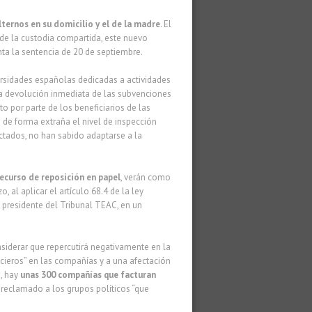
ternos en su domicilio y el de la madre
. El
de la custodia compartida, este nuevo
nta la sentencia de 20 de septiembre.
rsidades españolas dedicadas a actividades
a la devolución inmediata de las subvenciones
 por parte de los beneficiarios de las
 de forma extraña el nivel de inspección
ctados, no han sabido adaptarse a la
ecurso de reposición en papel
, verán como
al aplicar el artículo 68.4 de la ley
el presidente del Tribunal TEAC, en un
siderar que repercutirá negativamente en la
cieros” en las compañías y a una afectación
a, hay
unas 300 compañías que facturan
 reclamado a los grupos políticos “que