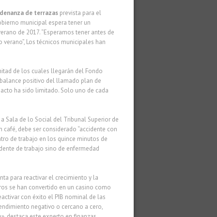
rdenanza de terrazas
prevista para el
obierno municipal espera tener un
erano de 2017. “Esperamos tener antes de
 verano”, Los técnicos municipales han
 mitad de los cuales llegarán del Fondo
 balance positivo del llamado plan de
pacto ha sido limitado. Solo uno de cada
.
a Sala de lo Social del Tribunal Superior de
n café, debe ser considerado “accidente con
ntro de trabajo en los quince minutos de
idente de trabajo sino de enfermedad
a para reactivar el crecimiento y la
eros se han convertido en un casino como
eactivar con éxito el PIB nominal de las
ndimiento negativo o cercano a cero,
, destaca este experto en finanzas.