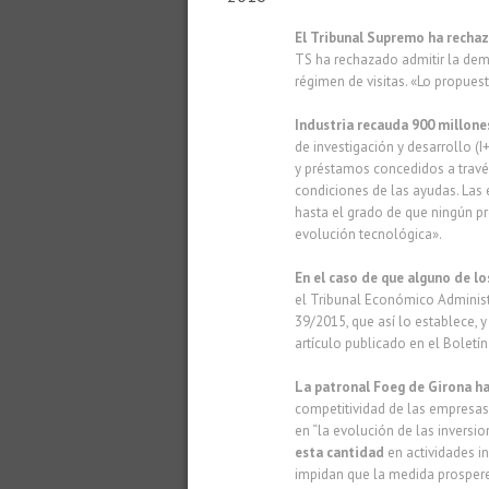
El Tribunal Supremo ha rechaz
TS ha rechazado admitir la dem
régimen de visitas. «Lo propues
Industria recauda 900 millones
de investigación y desarrollo (I
y préstamos concedidos a travé
condiciones de las ayudas. Las 
hasta el grado de que ningún pr
evolución tecnológica».
En el caso de que alguno de l
el Tribunal Económico Administr
39/2015, que así lo establece, y 
artículo publicado en el Boletín
La patronal Foeg de Girona ha
competitividad de las empresas.
en “la evolución de las inversio
esta cantidad
en actividades i
impidan que la medida prospere 