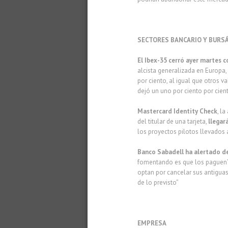
SECTORES BANCARIO Y BURSÁ
El Ibex-35 cerró ayer martes c
alcista generalizada en Europa,
por ciento, al igual que otros 
dejó un uno por ciento por cient
Mastercard Identity Check
, l
del titular de una tarjeta,
llegar
los proyectos pilotos llevados
Banco Sabadell ha alertado de 
fomentando es que los paguen”. 
optan por cancelar sus antiguas 
de lo previsto”
EMPRESA