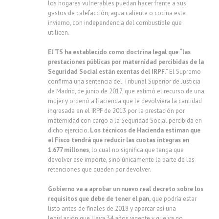
los hogares vulnerables puedan hacer frente a sus
gastos de calefacción, agua caliente o cocina este
invierno, con independencia del combustible que
utilicen.
El TS ha establecido como doctrina legal que “las
prestaciones públicas por maternidad percibidas de la
Seguridad Social están exentas del IRPF
.” El Supremo
confirma una sentencia del Tribunal Superior de Justicia
de Madrid, de junio de 2017, que estimó el recurso de una
mujer y ordenó a Hacienda que le devolviera la cantidad
ingresada en el IRPF de 2013 por la prestación por
maternidad con cargo a la Seguridad Social percibida en
dicho ejercicio
. Los técnicos de Hacienda estiman que
el Fisco tendrá que reducir las cuotas íntegras en
1.677 millones
, lo cual no significa que tenga que
devolver ese importe, sino únicamente la parte de las
retenciones que queden por devolver.
Gobierno va a aprobar un nuevo real decreto sobre los
requisitos que debe de tener el pan,
que podría estar
listo antes de finales de 2018 y aparcar así una
legislación que lleva 34 años vigente y que ya no