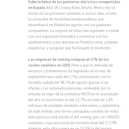
Sube la fiebre de los patinetes eléctricos compartidos
en España
. Bird, Ufo, Eskay, Koko, Bbuho, Wind o Voi se
unirán en las próximas semanas, e incluso días, a Lime,
la compañía de movilidad estadounidense que
desembarcó en Madrid en agosto con sus patinetes
compartidos. La mayoría de ellas han esperado a contar
con una regulación favorable y conversar con los
ayuntamientos para aterrizar en Madrid y otras ciudades
españolas, y aseguran que ha llegado el momento.
Las empresas de renting compran el 17% de los
coches vendidos en 2018
. Pese a que el mercado de
turismos y todoterrenos ha registrado en el mes de
septiembre una caída del 17%, contrastando con la
increíble subida del 48,7% de agosto gracias a las
ofertas y las automatriculaciones motivadas por la
entrada en vigor de la normativa WLTP, en el acumulado
del año el incremento es del 11,7% con más de 1,04
millones de unidades vendidas entre enero y septiembre.
En este sentido, uno de los principales canales de venta
este ejercicio está siendo el del renting, que con 209,055
unidades, copa una cuota de mercado total del 17,19%.
Además, esta cifra supera en un 10,5% la del mismo