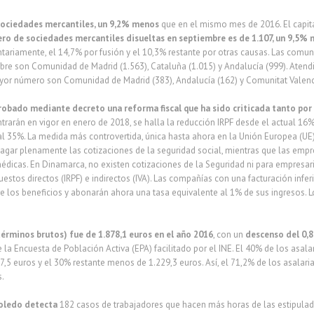
 sociedades mercantiles, un 9,2% menos
que en el mismo mes de 2016. El capit
ro de sociedades mercantiles disueltas en septiembre es de 1.107, un 9,5%
luntariamente, el 14,7% por fusión y el 10,3% restante por otras causas. Las c
bre son Comunidad de Madrid (1.563), Cataluña (1.015) y Andalucía (999). Atend
ayor número son Comunidad de Madrid (383), Andalucía (162) y Comunitat Valenc
obado mediante decreto una reforma fiscal que ha sido criticada tanto por 
trarán en vigor en enero de 2018, se halla la reducción IRPF desde el actual 16%
al 35%. La medida más controvertida, única hasta ahora en la Unión Europea (UE),
agar plenamente las cotizaciones de la seguridad social, mientras que las emp
médicas. En Dinamarca, no existen cotizaciones de la Seguridad ni para empresa
estos directos (IRPF) e indirectos (IVA). Las compañías con una facturación infe
 los beneficios y abonarán ahora una tasa equivalente al 1% de sus ingresos. L
términos brutos) fue de 1.878,1 euros en el año 2016
, con un
descenso del 0,
 la Encuesta de Población Activa (EPA) facilitado por el INE. El 40% de los asal
5 euros y el 30% restante menos de 1.229,3 euros. Así, el 71,2% de los asalari
s.
Toledo detecta
182 casos de trabajadores que hacen más horas de las estipulad