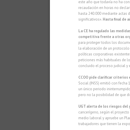
este año que todavía no ha conc
recaudación en horas no declara
hasta 240.000 mediante actas d
significativos».
Hasta final de 
La CE ha regulado las medida
competitiva frente a otras or
para proteger todos los docume
la elaboración de un protocolo 
políticas corporativas existent
peticiones más habituales de l
concluido el proceso judicial y
CCOO pide clarificar criterios 
Social (INSS) emitió con fecha 1
un único periodo ininterrumpido
pero no la posibilidad de que d
UGT alerta de los riesgos del 
cancerígeno, según el proyecto
medio laboral y apruebe un Plan
trabajadores que tienen la expo