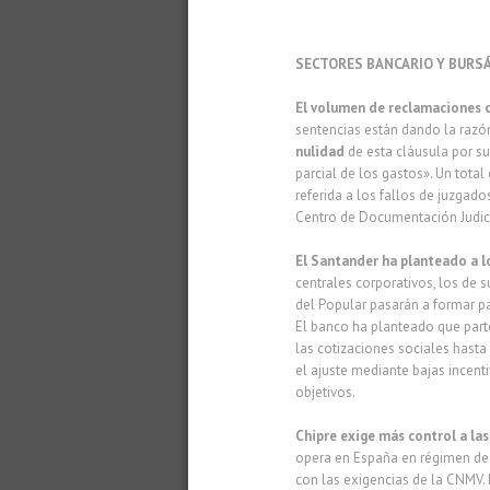
SECTORES BANCARIO Y BURS
El volumen de reclamaciones 
sentencias están dando la razó
nulidad
de esta cláusula por su
parcial de los gastos». Un total
referida a los fallos de juzgad
Centro de Documentación Judici
El Santander ha planteado a l
centrales corporativos, los de s
del Popular pasarán a formar pa
El banco ha planteado que parte
las cotizaciones sociales hasta
el ajuste mediante bajas incenti
objetivos.
Chipre exige más control a la
opera en España en régimen de l
con las exigencias de la CNMV. 