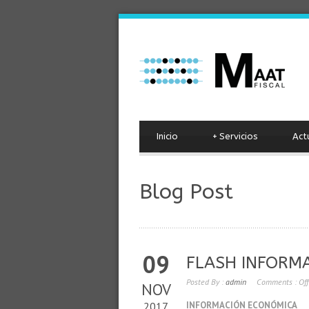
Inicio
+
Servicios
Act
Blog Post
09
FLASH INFORM
Posted By :
admin
Comments :
Off
NOV
2017
INFORMACIÓN ECONÓMICA