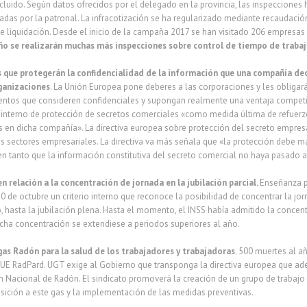
luido. Según datos ofrecidos por el delegado en la provincia, las inspecciones
das por la patronal. La infracotización se ha regularizado mediante recaudación
e liquidación. Desde el inicio de la campaña 2017 se han visitado 206 empresas
año se realizarán muchas más inspecciones sobre control de tiempo de trabaj
s que protegerán la confidencialidad de la información que una compañía d
ganizaciones
. La Unión Europea pone deberes a las corporaciones y les obliga
ntos que consideren confidenciales y supongan realmente una ventaja competit
interno de protección de secretos comerciales «como medida última de refuerzo 
es en dicha compañía». La directiva europea sobre protección del secreto empre
os sectores empresariales. La directiva va más señala que «la protección debe 
 en tanto que la información constitutiva del secreto comercial no haya pasado 
en relación a la concentración de jornada en la jubilación parcial.
Enseñanza pr
0 de octubre un criterio interno que reconoce la posibilidad de concentrar la jor
, hasta la jubilación plena. Hasta el momento, el INSS había admitido la concen
icha concentración se extendiese a periodos superiores al año.
gas Radón para la salud de los trabajadores y trabajadoras
. ​500 muertes al 
 UE RadPard. UGT exige al Gobierno que transponga la directiva europea que ad
 Nacional de Radón. El sindicato promoverá la creación de un grupo de trabajo p
sición a este gas y la implementación de las medidas preventivas.