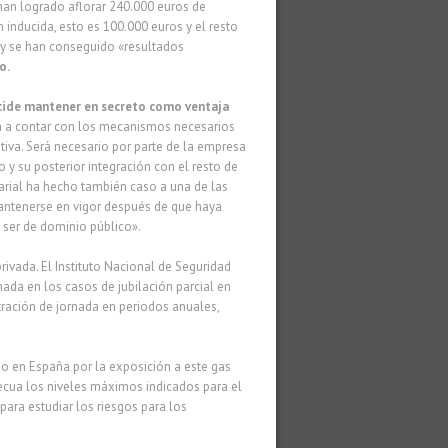
 han logrado aflorar 240.000 euros de
 inducida, esto es 100.000 euros y el resto
 y se han conseguido «resultados
o.
ecide mantener en secreto como ventaja
rá a contar con los mecanismos necesarios
iva. Será necesario por parte de la empresa
y su posterior integración con el resto de
sarial ha hecho también caso a una de las
mantenerse en vigor después de que haya
a ser de dominio público».
ivada. El Instituto Nacional de Seguridad
nada en los casos de jubilación parcial en
tración de jornada en periodos anuales,
año en España por la exposición a este gas
ecua los niveles máximos indicados para el
ara estudiar los riesgos para los