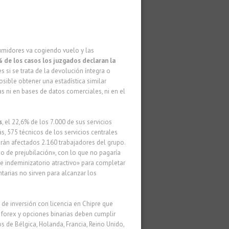
sumidores va cogiendo vuelo y las
 de los casos los juzgados declaran la
 si se trata de la devolución íntegra o
osible obtener una estadística similar
s ni en bases de datos comerciales, ni en el
s
, el 22,6% de los 7.000 de sus servicios
ás, 575 técnicos de los servicios centrales
rán afectados 2.160 trabajadores del grupo.
o de prejubilación», con lo que no pagaría
te indeminizatorio atractivo» para completar
ntarias no sirven para alcanzar los
 de inversión con licencia en Chipre que
 forex y opciones binarias deben cumplir
 de Bélgica, Holanda, Francia, Reino Unido,