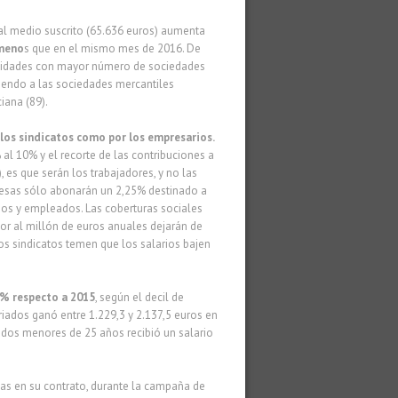
al medio suscrito (65.636 euros) aumenta
 meno
s que en el mismo mes de 2016. De
omunidades con mayor número de sociedades
iendo a las sociedades mercantiles
iana (89).
los sindicatos como por los empresarios.
 al 10% y el recorte de las contribuciones a
 es que serán los trabajadores, y no las
resas sólo abonarán un 2,25% destinado a
rios y empleados. Las coberturas sociales
rior al millón de euros anuales dejarán de
os sindicatos temen que los salarios bajen
8% respecto a 2015
, según el decil de
ariados ganó entre 1.229,3 y 2.137,5 euros en
ados menores de 25 años recibió un salario
as en su contrato, durante la campaña de