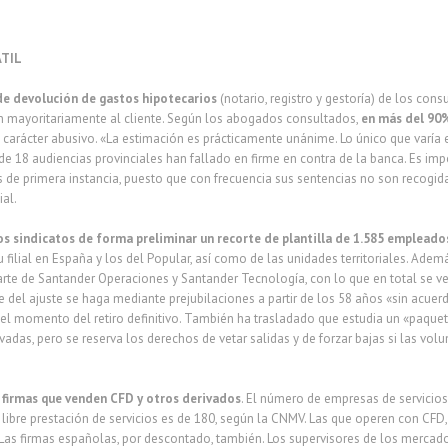
ÁTIL
de devolución de gastos hipotecarios
(notario, registro y gestoría) de los con
n mayoritariamente al cliente. Según los abogados consultados,
en más del 90%
 carácter abusivo. «La estimación es prácticamente unánime. Lo único que varía es
 de 18 audiencias provinciales han fallado en firme en contra de la banca. Es imp
os de primera instancia, puesto que con frecuencia sus sentencias no son recogida
al.
os sindicatos de forma preliminar
un recorte de plantilla de 1.585 empleado
u filial en España y los del Popular, así como de las unidades territoriales. Adem
rte de Santander Operaciones y Santander Tecnología, con lo que en total se ve
 del ajuste se haga mediante prejubilaciones a partir de los 58 años «sin acuerd
 el momento del retiro definitivo. También ha trasladado que estudia un «paque
vadas, pero se reserva los derechos de vetar salidas y de forzar bajas si las volu
s firmas que venden CFD y otros derivados
. El número de empresas de servicios
ibre prestación de servicios es de 180, según la CNMV. Las que operen con CFD,
Las firmas españolas, por descontado, también. Los supervisores de los mercados