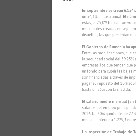
En septiembre se crean 6.154
un 54,3% en tasa anual.
El núme
éstas, el 75,0% lo hicieron vo
mercantiles creadas en septiem
disueltas, las que presentan m
El Gobierno de Rumanía ha apr
Entre las modificaciones, que en
la seguridad social del 39,25% 
empresas, los que tengan que p
un fondo para cubrir las bajas 
son financiadas a través de impu
pagar el impuesto del 16% sobre
hasta un 25% con la medida.
El salario medio mensual (en 
salarios del empleo principal de
2016. Un 30% ganó más de 2.137,
mensual inferior a 1.229,3 euro
La Inspección de Trabajo de 