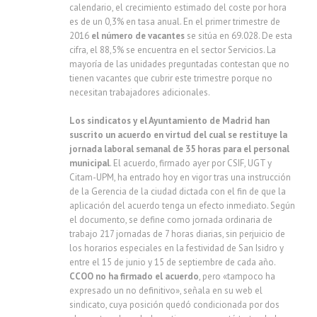
calendario, el crecimiento estimado del coste por hora
es de un 0,3% en tasa anual. En el primer trimestre de
2016
el número de vacantes
se sitúa en 69.028. De esta
cifra, el 88,5% se encuentra en el sector Servicios. La
mayoría de las unidades preguntadas contestan que no
tienen vacantes que cubrir este trimestre porque no
necesitan trabajadores adicionales.
Los sindicatos y el Ayuntamiento de Madrid
han
suscrito un acuerdo en virtud del cual se restituye la
jornada laboral semanal de 35 horas para el personal
municipal
. El acuerdo, firmado ayer por CSIF, UGT y
Citam-UPM, ha entrado hoy en vigor tras una instrucción
de la Gerencia de la ciudad dictada con el fin de que la
aplicación del acuerdo tenga un efecto inmediato. Según
el documento, se define como jornada ordinaria de
trabajo 217 jornadas de 7 horas diarias, sin perjuicio de
los horarios especiales en la festividad de San Isidro y
entre el 15 de junio y 15 de septiembre de cada año.
CCOO no ha firmado el acuerdo
, pero «tampoco ha
expresado un no definitivo», señala en su web el
sindicato, cuya posición quedó condicionada por dos