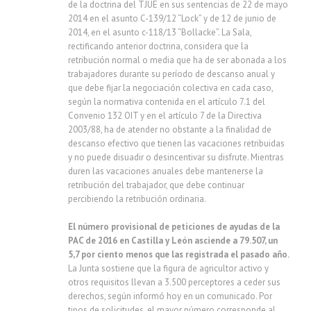
de la doctrina del TJUE en sus sentencias de 22 de mayo
2014 en el asunto C-139/12 “Lock” y de 12 de junio de
2014, en el asunto c-118/13 “Bollacke”. La Sala,
rectificando anterior doctrina, considera que la
retribución normal o media que ha de ser abonada a los
trabajadores durante su período de descanso anual y
que debe fijar la negociación colectiva en cada caso,
según la normativa contenida en el artículo 7.1 del
Convenio 132 OIT y en el artículo 7 de la Directiva
2003/88, ha de atender no obstante a la finalidad de
descanso efectivo que tienen las vacaciones retribuidas
y no puede disuadir o desincentivar su disfrute. Mientras
duren las vacaciones anuales debe mantenerse la
retribución del trabajador, que debe continuar
percibiendo la retribución ordinaria.
El número provisional de peticiones de ayudas de la
PAC de 2016 en Castilla y León
asciende a 79.507, un
5,7 por ciento menos que las registrada el pasado año.
La Junta sostiene que la figura de agricultor activo y
otros requisitos llevan a 3.500 perceptores a ceder sus
derechos, según informó hoy en un comunicado. Por
tipos de solicitudes, el mayor número corresponde al