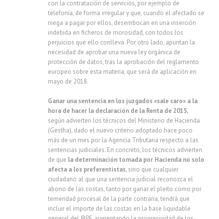
con la contratación de servicios, por ejemplo de
telefonía, de forma irregular y que, cuando el afectado se
niega a pagar por ellos, desembocan en una inserción
indebida en ficheros de morosidad, con todos los
perjuicios que ello conlleva. Por otro lado, apuntan la
necesidad de aprobar una nueva ley orgánica de
protección de datos, tras la aprobación del reglamento
europeo sobre esta materia, que será de aplicación en
mayo de 2018.
Ganar una sentencia en los juzgados «sale caro»
a la
hora de hacer la declaración de la Renta de 2015,
según advierten los técnicos del Ministerio de Hacienda
(Gestha), dado el nuevo criterio adoptado hace poco
más de un mes por la Agencia Tributaria respecto a las
sentencias judiciales. En concreto, los técnicos advierten
de que
la determinación tomada por Hacienda no solo
afecta a los preferentistas
, sino que cualquier
ciudadano al que una sentencia judicial reconozca el
abono de las costas, tanto por ganar el pleito como por
temeridad procesal de la parte contraria, tendrá que
incluir el importe de las costas en la base liquidable
general del IRPF, aumentando la progresividad de los