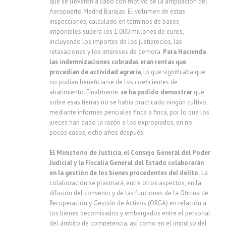
que se llevaron a cabo con motivo de la ampliación del
Aeropuerto Madrid Barajas. El volumen de estas
inspecciones, calculado en términos de bases
imponibles supera los 1.000 millones de euros,
incluyendo los importes de los justiprecios, las
retasaciones y los intereses de demora.
Para Hacienda
las indemnizaciones cobradas eran rentas que
procedían de actividad agraria
, lo que significaba que
no podían beneficiarse de los coeficientes de
abatimiento. Finalmente,
se ha podido demostrar
que
sobre esas tierras no se había practicado ningún cultivo,
mediante informes periciales finca a finca, por lo que los
jueces han dado la razón a los expropiados, en no
pocos casos, ocho años después.
El Ministerio de Justicia, el Consejo General del Poder
Judicial y la Fiscalía General del Estado
colaborarán
en la gestión de los bienes procedentes del delito.
La
colaboración se plasmará, entre otros aspectos, en la
difusión del convenio y de las funciones de la Oficina de
Recuperación y Gestión de Activos (ORGA) en relación a
los bienes decomisados y embargados entre el personal
del ámbito de competencia, así como en el impulso del